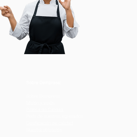
Sobre Dempresa:
Sobre Dempresa
Misión y visión
Política de Calidad
Perfil de nuestros egresados
Certificación de calidad
Nuestra ubicación