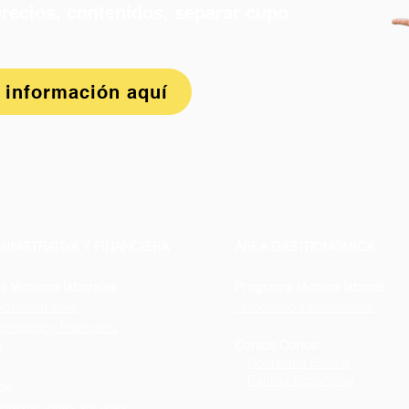
recios, contenidos, separar cupo
 información aquí
INISTRATIVA Y FINANCIERA
ÁREA GASTRONÓMICA:
 técnicos laborales
Programa técnico laboral
 administrativo
- Cocinero internacional
 contable y financiero
Cursos Cortos:
a
〉
Coctelería Básica
〉
Paellas Españolas
os
:
prestaciones sociales