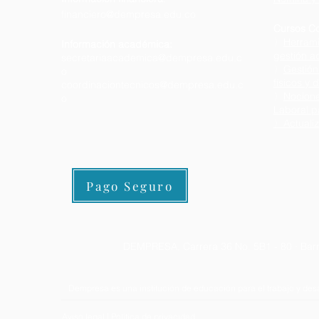
financiero@dempresa.edu.co
Cursos Co
〉
Herrami
Información académica:
gestión ad
secretariaacademica@dempresa.edu.c
〉
Gestión
o
físicos y d
coordinaciontecnicos@dempresa.edu.c
〉
Nocione
o
Laboral p
〉
Actualiz
Pago Seguro
DEMPRESA, Carrera 36 No. 5B1 - 80 · Barr
Dempresa es una institución de educación para el trabajo y desa
Aviso legal
|
Política de privacidad