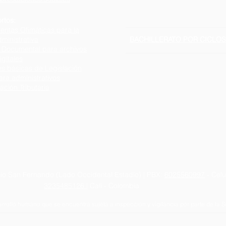
rtos:
entas Ofimáticas para la
ministrativa
BACHILLERATO POR CICLOS
 Documental para archivos
igitales
s básicas de Legislación
ara administrativos
ación Tributaria
io San Fernando (Lado Occidental Estadio) | PBX:
6025560997
- Celu
3235485126
| Cali - Colombia
rrollo humano que se encuentra sujeta a inspección y vigilancia por parte de la Se