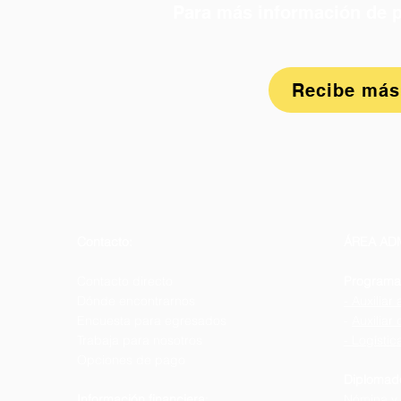
Para más información de p
Recibe más
Contacto:
ÁREA ADM
Contacto directo
Programas
Dónde encontrarnos
- Auxiliar
Encuesta para egresados
-
Auxiliar
Trabaja para nosotros
- Logístic
Opciones de pago
Diplomad
Información financiera
:
Nómina y 