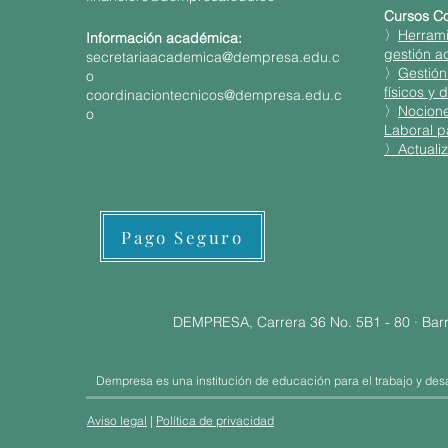
Cursos Co
〉
Herrami
Información académica:
gestión ad
secretariaacademica@dempresa.edu.c
〉
Gestión
o
físicos y d
coordinaciontecnicos@dempresa.edu.c
〉
Nocione
o
Laboral p
〉
Actualiz
Pago Seguro
DEMPRESA, Carrera 36 No. 5B1 - 80 · Barr
Dempresa es una institución de educación para el trabajo y desa
Aviso legal
|
Política de privacidad