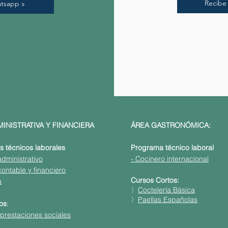
Recibe 
atsapp »
INISTRATIVA Y FINANCIERA
ÁREA GASTRONÓMICA:
 técnicos laborales
Programa técnico laboral
 administrativo
- Cocinero internacional
 contable y financiero
Cursos Cortos:
a
〉
Coctelería Básica
〉
Paellas Españolas
os
:
prestaciones sociales