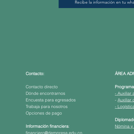
Recibe la información en tu wh
Contacto:
ÁREA ADM
Contacto directo
Programas
Dónde encontrarnos
- Auxiliar
Encuesta para egresados
-
Auxiliar
Trabaja para nosotros
- Logístic
Opciones de pago
Diplomad
Información financiera
:
Nómina y 
financiero@dempresa.edu.co